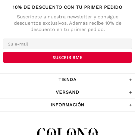
10% DE DESCUENTO CON TU PRIMER PEDIDO
4,7
Calificación
141
Reseñas
Suscríbete a nuestra newsletter y consigue
descuentos exclusivos. Además recibe 10% de
descuento en tu primer pedido.
Anonym
Cliente verificado
Die Lieferung war prompt und schnell. Der
Kostenrahme für Versandfrei ist sehr fair!
War Tage darauf auch im Geschäft und
habe noch ein paar Sachen gekaufrt.
Twitter
Komme sicher wieder.
Facebook
Útil
?
Sí
Compartir
Austria,
5/12/2022
TIENDA
VERSAND
Sabina Kames
Cliente verificado
INFORMACIÓN
ich bin mit der Qualität der Produkte
überaus zufrieden, würde auch sehr gerne
weiter bei Ihnen bestellen, allerdings nur,
wenn Sie mit der österr. Post verschicken
würden statt mit berüchtigt-
unzuverlässigen, ja dreisten Paketdiensten,