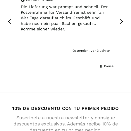
Verified Customer
Ver
Die Lieferung war prompt und schnell. Der
ich 
Kostenrahme für Versandfrei ist sehr fair!
über
War Tage darauf auch im Geschäft und
weite
habe noch ein paar Sachen gekaufrt.
wenn
Komme sicher wieder.
würd
unzuv
die d
mark
Österreich, vor 3 Jahren
entf
befi
eine
Pause
Amei
dies
wüns
Gesc
10% DE DESCUENTO CON TU PRIMER PEDIDO
Suscríbete a nuestra newsletter y consigue
descuentos exclusivos. Además recibe 10% de
descuento en tu primer pedido.