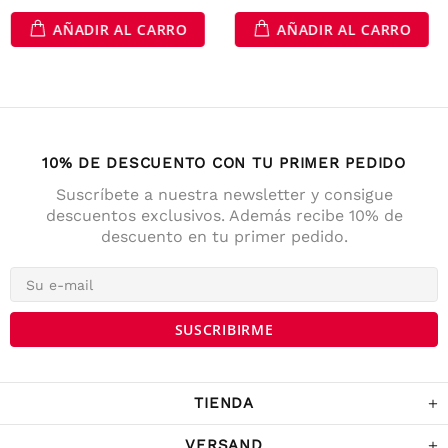
AÑADIR AL CARRO
AÑADIR AL CARRO
10% DE DESCUENTO CON TU PRIMER PEDIDO
Suscríbete a nuestra newsletter y consigue
descuentos exclusivos. Además recibe 10% de
descuento en tu primer pedido.
4,7
Calificación
141
Reseñas
Anonym
Cliente verificado
Die Lieferung war prompt und schnell. Der
Kostenrahme für Versandfrei ist sehr fair!
War Tage darauf auch im Geschäft und
TIENDA
habe noch ein paar Sachen gekaufrt.
Twitter
Komme sicher wieder.
Facebook
VERSAND
Útil
?
Sí
Compartir