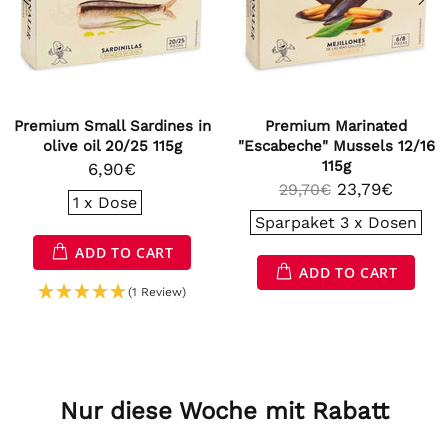
in
Premium Marinated
Premium Baby Squid
"Escabeche" Mussels 12/16
"Chipirones" in olive oil 6
115g
111g
23,79€
13,90€
29,70€
Sparpaket 3 x Dosen
SOLD OUT
ADD TO CART
Nur diese Woche mit Rabatt