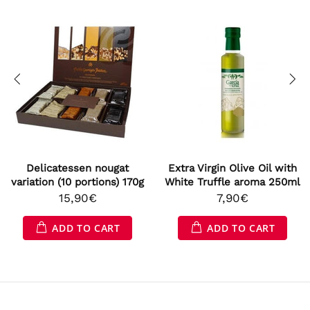
elicatessen nougat
Extra Virgin Olive Oil with
Extr
ation (10 portions) 170g
White Truffle aroma 250ml
15,90€
7,90€
ADD TO CART
ADD TO CART