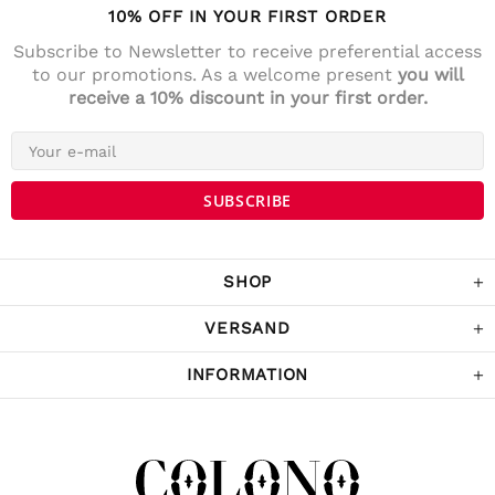
10% OFF IN YOUR FIRST ORDER
Subscribe to Newsletter to receive preferential access
to our promotions. As a welcome present
you will
receive a 10% discount in your first order.
4.7
Rating
141
Reviews
Anonym
Verified Customer
Die Lieferung war prompt und schnell. Der
Kostenrahme für Versandfrei ist sehr fair!
War Tage darauf auch im Geschäft und
SHOP
habe noch ein paar Sachen gekaufrt.
Twitter
Komme sicher wieder.
Facebook
VERSAND
Helpful
?
Yes
Share
Schwarzach, Austria,
3 years ago
INFORMATION
Sabina Kames
Verified Customer
ich bin mit der Qualität der Produkte