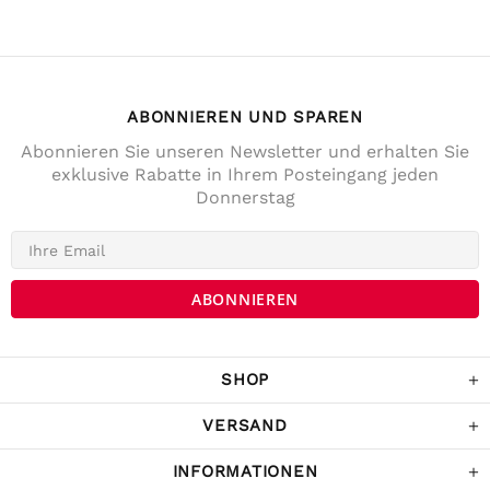
ABONNIEREN UND SPAREN
Abonnieren Sie unseren Newsletter und erhalten Sie
exklusive Rabatte in Ihrem Posteingang jeden
Donnerstag
4,7
Rating
141
Bewertungen
Anonym
Verifizierter Kunde
Die Lieferung war prompt und schnell. Der
Kostenrahme für Versandfrei ist sehr fair!
War Tage darauf auch im Geschäft und
SHOP
habe noch ein paar Sachen gekaufrt.
Twitter
Komme sicher wieder.
Facebook
VERSAND
Hilfreich
?
Ja
Teilen
Österreich,
5.12.2022
INFORMATIONEN