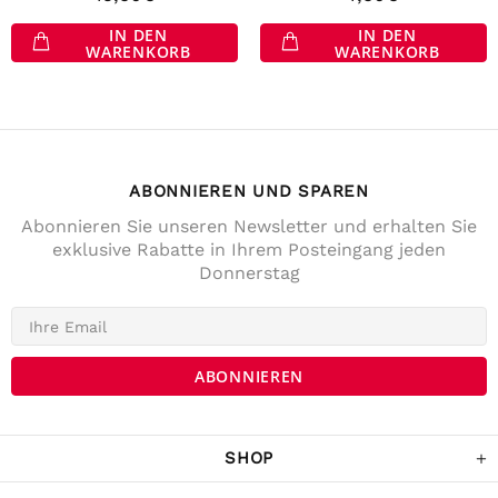
IN DEN
IN DEN
WARENKORB
WARENKORB
ABONNIEREN UND SPAREN
Abonnieren Sie unseren Newsletter und erhalten Sie
exklusive Rabatte in Ihrem Posteingang jeden
Donnerstag
4,7
Rating
141
Bewertungen
Anonym
Verifizierter Kunde
Die Lieferung war prompt und schnell. Der
Kostenrahme für Versandfrei ist sehr fair!
War Tage darauf auch im Geschäft und
SHOP
habe noch ein paar Sachen gekaufrt.
Twitter
Komme sicher wieder.
Facebook