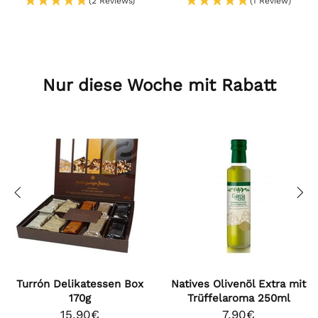
(2 Reviews)
(1 Review)
Nur diese Woche mit Rabatt
Turrón Delikatessen Box
Natives Olivenöl Extra mit
170g
Trüffelaroma 250ml
15,90€
7,90€