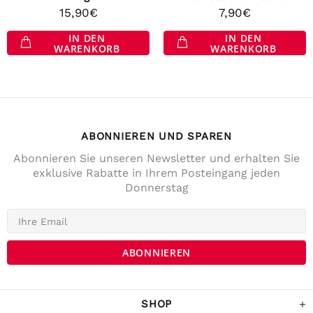
15,90€
7,90€
IN DEN
IN DEN
WARENKORB
WARENKORB
ABONNIEREN UND SPAREN
Abonnieren Sie unseren Newsletter und erhalten Sie
exklusive Rabatte in Ihrem Posteingang jeden
Donnerstag
4,7
Rating
141
Bewertungen
Anonym
Verifizierter Kunde
Die Lieferung war prompt und schnell. Der
Kostenrahme für Versandfrei ist sehr fair!
War Tage darauf auch im Geschäft und
SHOP
habe noch ein paar Sachen gekaufrt.
Twitter