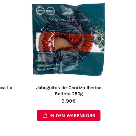
nca La
Jabuguitos de Chorizo Ibérico
Bellota 250g
9,90€
IN DEN WARENKORB