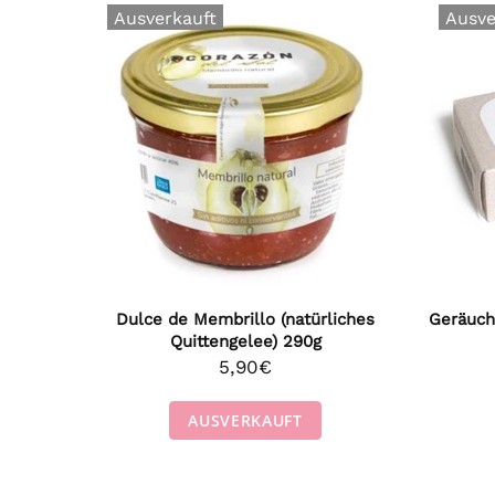
Ausverkauft
Ausve
80g
Dulce de Membrillo (natürliches
Geräuche
Quittengelee) 290g
5,90€
AUSVERKAUFT