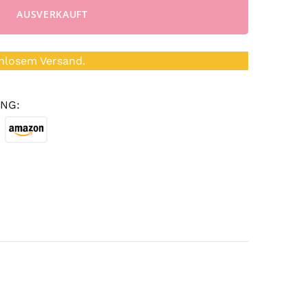
AUSVERKAUFT
nlosem Versand.
NG: