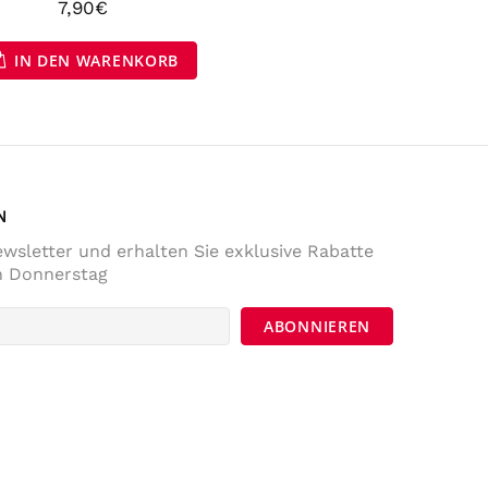
7,90€
Anonym
IN DEN WARENKORB
Verifizierter Kunde
Die Lieferung war prompt und schnell. Der
Kostenrahme für Versandfrei ist sehr fair!
War Tage darauf auch im Geschäft und
habe noch ein paar Sachen gekaufrt.
Twitter
Komme sicher wieder.
Facebook
Hilfreich
?
Ja
Teilen
Österreich,
5.12.2022
N
wsletter und erhalten Sie exklusive Rabatte
Sabina Kames
n Donnerstag
Verifizierter Kunde
ich bin mit der Qualität der Produkte
überaus zufrieden, würde auch sehr gerne
weiter bei Ihnen bestellen, allerdings nur,
wenn Sie mit der österr. Post verschicken
würden statt mit berüchtigt-
unzuverlässigen, ja dreisten Paketdiensten,
die das Paket zwar als "zugestellt"
markieren, dieses sich aber ungefähr 10km
entfernt in einer anderen Ortschaft
befindet, mit beschädigtem Karton in einem