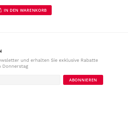
Anonym
IN DEN WARENKORB
Verifizierter Kunde
Die Lieferung war prompt und schnell. Der
Kostenrahme für Versandfrei ist sehr fair!
War Tage darauf auch im Geschäft und
habe noch ein paar Sachen gekaufrt.
Twitter
Komme sicher wieder.
Facebook
Hilfreich
?
Ja
Teilen
Österreich,
5.12.2022
N
wsletter und erhalten Sie exklusive Rabatte
Sabina Kames
n Donnerstag
Verifizierter Kunde
ich bin mit der Qualität der Produkte
überaus zufrieden, würde auch sehr gerne
weiter bei Ihnen bestellen, allerdings nur,
wenn Sie mit der österr. Post verschicken
würden statt mit berüchtigt-
unzuverlässigen, ja dreisten Paketdiensten,
die das Paket zwar als "zugestellt"
markieren, dieses sich aber ungefähr 10km
entfernt in einer anderen Ortschaft
befindet, mit beschädigtem Karton in einem
fremden Garten verteilt und voll mit