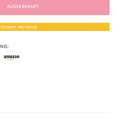
AUSVERKAUFT
nlosem Versand.
NG: