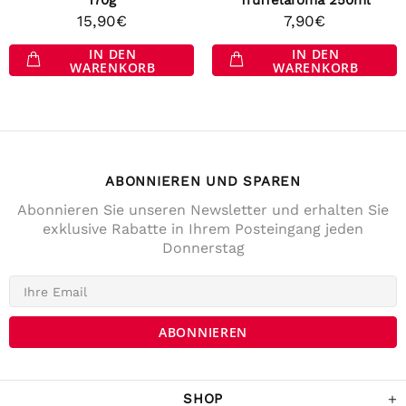
170g
Trüffelaroma 250ml
15,90€
7,90€
IN DEN
IN DEN
WARENKORB
WARENKORB
ABONNIEREN UND SPAREN
Abonnieren Sie unseren Newsletter und erhalten Sie
exklusive Rabatte in Ihrem Posteingang jeden
Donnerstag
4,7
Rating
141
Bewertungen
Anonym
Verifizierter Kunde
Die Lieferung war prompt und schnell. Der
Kostenrahme für Versandfrei ist sehr fair!
War Tage darauf auch im Geschäft und
SHOP
habe noch ein paar Sachen gekaufrt.
Twitter