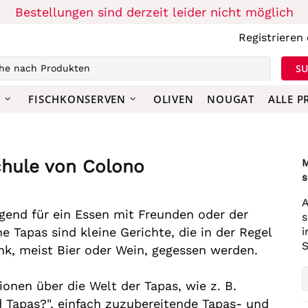
Bestellungen sind derzeit leider nicht möglich
Registrieren
S
N
FISCHKONSERVEN
OLIVEN
NOUGAT
ALLE 
chule von Colono
M
s
A
gend für ein Essen mit Freunden oder der
s
e Tapas sind kleine Gerichte, die in der Regel
i
S
nk, meist Bier oder Wein, gegessen werden.
tionen über die Welt der Tapas, wie z. B.
 Tapas?", einfach zuzubereitende Tapas- und