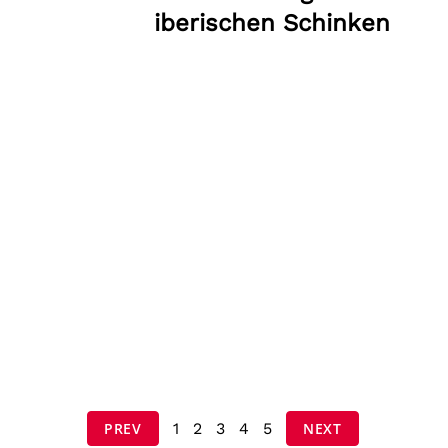
iberischen Schinken
PREV
1
2
3
4
5
NEXT