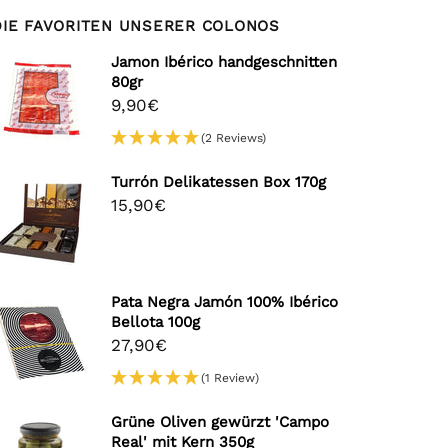
DIE FAVORITEN UNSERER COLONOS
Jamon Ibérico handgeschnitten
80gr
9,90€
(2 Reviews)
Turrón Delikatessen Box 170g
15,90€
Pata Negra Jamón 100% Ibérico
Bellota 100g
27,90€
(1 Review)
Grüne Oliven gewürzt 'Campo
Real' mit Kern 350g