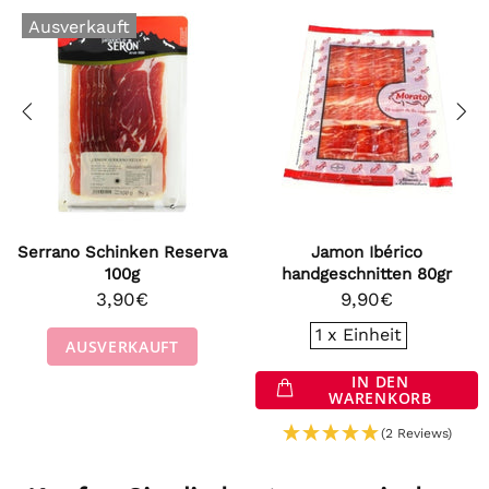
uft
hinken Reserva
Jamon Ibérico
Pata Neg
100g
handgeschnitten 80gr
Ibérico 
,90€
9,90€
2
1 x Einheit
1 x 
ERKAUFT
IN DEN
WARENKORB
WA
(2 Reviews)