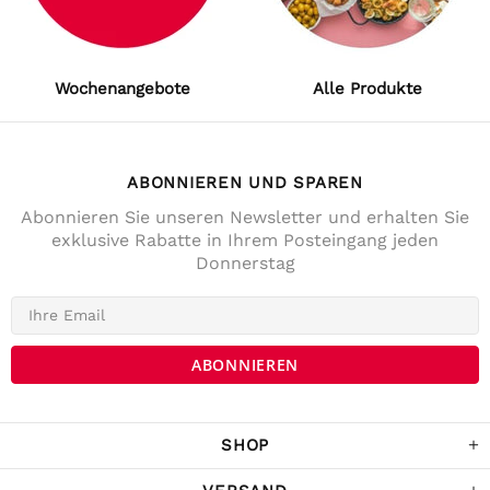
Wochenangebote
Alle Produkte
ABONNIEREN UND SPAREN
Abonnieren Sie unseren Newsletter und erhalten Sie
exklusive Rabatte in Ihrem Posteingang jeden
Donnerstag
4,7
Rating
141
Bewertungen
Anonym
Verifizierter Kunde
Die Lieferung war prompt und schnell. Der
Kostenrahme für Versandfrei ist sehr fair!
War Tage darauf auch im Geschäft und
SHOP
habe noch ein paar Sachen gekaufrt.
Twitter
Komme sicher wieder.
Facebook